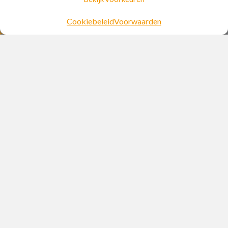
Mail
Cookiebeleid
Voorwaarden
Hulp
Over Ons
KvK: 63005778
Privacy en voorwaarden
WP All-In - Een website voor een vast bedrag per maand
Contact
055-7110022
helpdesk@spininhetweb.nl