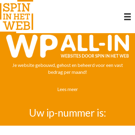
Je website gebouwd, gehost en beheerd voor een vast
bedrag per maand!
Lees meer
Uw ip-nummer is: