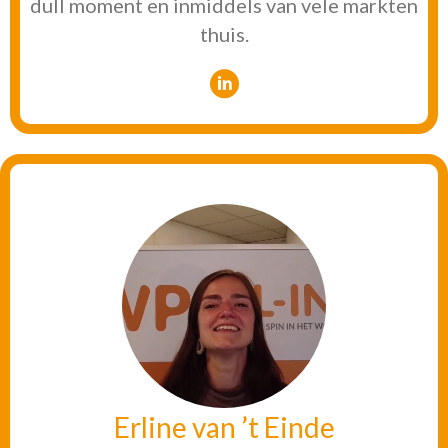
dull moment en inmiddels van vele markten
thuis.
Erline van ’t Einde