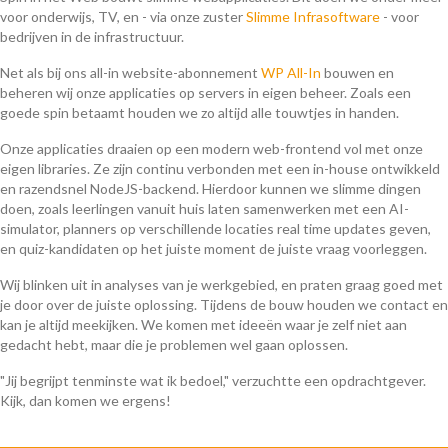
voor onderwijs, TV, en - via onze zuster
Slimme Infrasoftware
- voor
bedrijven in de infrastructuur.
Net als bij ons all-in website-abonnement
WP All-In
bouwen en
beheren wij onze applicaties op servers in eigen beheer. Zoals een
goede spin betaamt houden we zo altijd alle touwtjes in handen.
Onze applicaties draaien op een modern web-frontend vol met onze
eigen libraries. Ze zijn continu verbonden met een in-house ontwikkeld
en razendsnel NodeJS-backend. Hierdoor kunnen we slimme dingen
doen, zoals leerlingen vanuit huis laten samenwerken met een AI-
simulator, planners op verschillende locaties real time updates geven,
en quiz-kandidaten op het juiste moment de juiste vraag voorleggen.
Wij blinken uit in analyses van je werkgebied, en praten graag goed met
je door over de juiste oplossing. Tijdens de bouw houden we contact en
kan je altijd meekijken. We komen met ideeën waar je zelf niet aan
gedacht hebt, maar die je problemen wel gaan oplossen.
"Jij begrijpt tenminste wat ik bedoel," verzuchtte een opdrachtgever.
Kijk, dan komen we ergens!