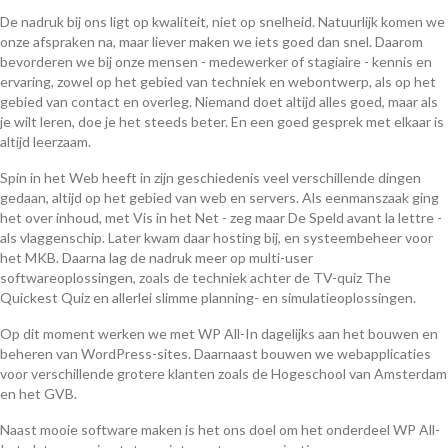
De nadruk bij ons ligt op kwaliteit, niet op snelheid. Natuurlijk komen we
onze afspraken na, maar liever maken we iets goed dan snel. Daarom
bevorderen we bij onze mensen - medewerker of stagiaire - kennis en
ervaring, zowel op het gebied van techniek en webontwerp, als op het
gebied van contact en overleg. Niemand doet altijd alles goed, maar als
je wilt leren, doe je het steeds beter. En een goed gesprek met elkaar is
altijd leerzaam.
Spin in het Web heeft in zijn geschiedenis veel verschillende dingen
gedaan, altijd op het gebied van web en servers. Als eenmanszaak ging
het over inhoud, met Vis in het Net - zeg maar De Speld avant la lettre -
als vlaggenschip. Later kwam daar hosting bij, en systeembeheer voor
het MKB. Daarna lag de nadruk meer op multi-user
softwareoplossingen, zoals de techniek achter de TV-quiz The
Quickest Quiz en allerlei slimme planning- en simulatieoplossingen.
Op dit moment werken we met WP All-In dagelijks aan het bouwen en
beheren van WordPress-sites. Daarnaast bouwen we webapplicaties
voor verschillende grotere klanten zoals de Hogeschool van Amsterdam
en het GVB.
Naast mooie software maken is het ons doel om het onderdeel WP All-