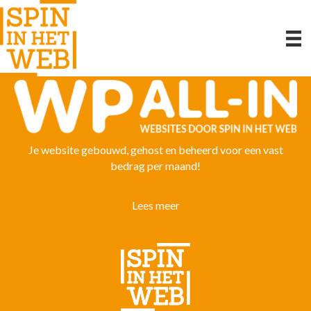
Je website gebouwd, gehost en beheerd voor een vast
bedrag per maand!
Lees meer